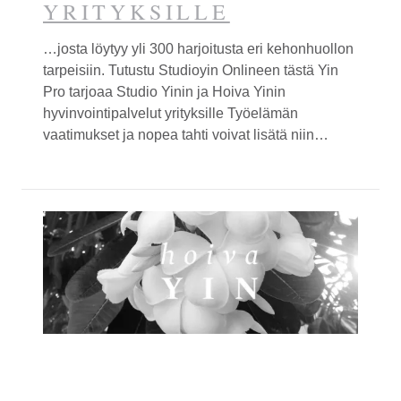
YRITYKSILLE
…josta löytyy yli 300 harjoitusta eri kehonhuollon
tarpeisiin. Tutustu Studio
yin
Onlineen tästä
Yin
Pro tarjoaa Studio
Yin
in ja Hoiva
Yin
in
hyvinvointipalvelut yrityksille Työelämän
vaatimukset ja nopea tahti voivat lisätä niin…