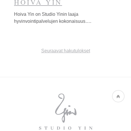
HOIVA YIN
Hoiva
Yin
on Studio
Yin
in laaja
hyvinvointipalvelujen kokonaisuus….
Hakutulosnavigaatio
Seuraavat hakutulokset
STUDIO
STUDIO
YIN
YIN
ON
KOKONAISVALTAISE