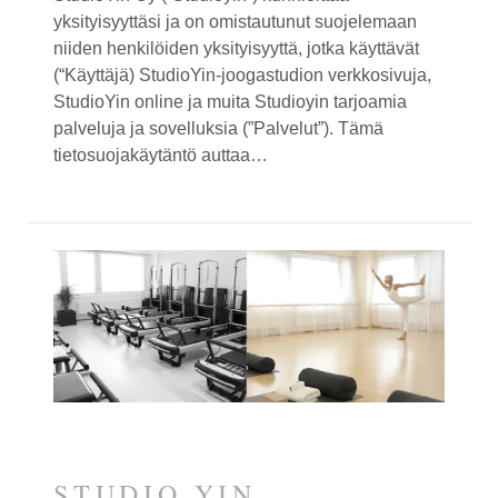
yksityisyyttäsi ja on omistautunut suojelemaan
niiden henkilöiden yksityisyyttä, jotka käyttävät
(“Käyttäjä) Studio
Yin-
joogastudion verkkosivuja,
Studio
Yin
online ja muita Studio
yin
tarjoamia
palveluja ja sovelluksia (”Palvelut”). Tämä
tietosuojakäytäntö auttaa…
STUDIO YIN