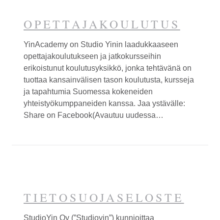
OPETTAJA­KOULUTUS
Yin
Academy on Studio
Yin
in laadukkaaseen
opettajakoulutukseen ja jatkokursseihin
erikoistunut koulutusyksikkö, jonka tehtävänä on
tuottaa kansainvälisen tason koulutusta, kursseja
ja tapahtumia Suomessa kokeneiden
yhteistyökumppaneiden kanssa. Jaa ystävälle:
Share on Facebook(Avautuu uudessa…
TIETOSUOJASELOSTE
Studio
Yin
Oy (”Studio
yin”
) kunnioittaa