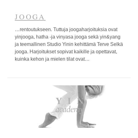
Espoota.
JOOGA
…rentoutukseen. Tuttuja joogaharjoituksia ovat
yin
jooga, hatha -ja vinyasa jooga sekä
yin&yang
ja teemallinen Studio
Yin
in kehittämä Terve Selkä
jooga. Harjoitukset sopivat kaikille ja opettavat,
kuinka kehon ja mielen tilat ovat…