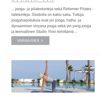
…jooga- ja pilatestunteja sekä Reformer Pilates -
laitetunteja. Studiolla on kaksi salia. Tuttuja
joogaharjoituksia ovat
yin
jooga, hatha -ja
dynaaminen vinyasa jooga sekä
yin yang
jooga
ja teemallinen Studio
Yin
in kehittämä…
VARAA AIKA