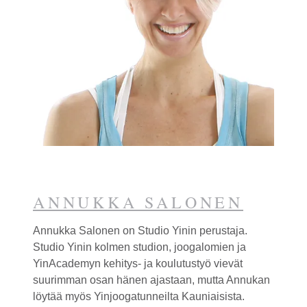
ANNUKKA SALONEN
Annukka Salonen on Studio
Yin
in perustaja.
Studio
Yin
in kolmen studion, joogalomien ja
Yin
Academyn kehitys- ja koulutustyö vievät
suurimman osan hänen ajastaan, mutta Annukan
löytää myös
Yin
joogatunneilta Kauniaisista.