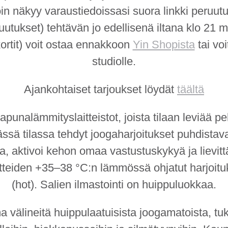
oin
näkyy varaustiedoissasi suora linkki peruutu
uutukset) tehtävän jo edellisenä iltana klo 21
akortit) voit ostaa ennakkoon
Yin Shopista
tai vo
studiolle.
Ajankohtaiset tarjoukset löydät
täältä
puna­lämmityslaitteistot, joista tilaan leviää
sä tilassa tehdyt jooga­harjoitukset puhdistava
ia, aktivoi kehon omaa vastustuskykyä ja lievit
tteiden +35–38 °C:n lämmössä ohjatut harjoitu
(hot). Salien ilmastointi on huippuluokkaa.
välineitä huippulaatuisista joogamatoista, tukitii