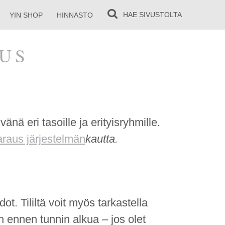
HAE
SIVUSTOLTA
YIN SHOP
HINNASTO
AUS
nä eri tasoille ja erityisryhmille.
raus ­­järjestelmän
kautta.
dot. Tililtä voit myös tarkastella
h ennen tunnin alkua
– jos olet