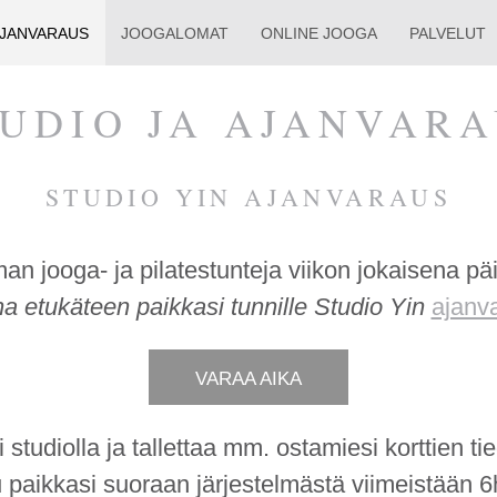
AJAN­VARAUS
JOOGALOMAT
ONLINE JOOGA
PALVELUT
UDIO JA AJAN­VAR
STUDIO YIN AJANVARAUS
jooga- ja pilatestunteja viikon jokaisena päivä
na etukäteen paikkasi tunnille Studio Yin
ajanva
VARAA AIKA
i studiolla ja tallettaa mm. ostamiesi korttien tie
 paikkasi suoraan järjestelmästä viimeistään 6