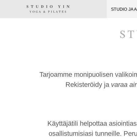
Siirry
Studio
Studio
sisällöön
STUDIO JA 
Yin
Yin
on
ST
kokonaisvaltaiseen
kehonhuoltoon
erikoistunut
jooga-
Tarjoamme monipuolisen valikoiman 
ja
Rekisteröidy ja
varaa ai
Pilates-
studio
Kauniaisissa
Käyttäjätili helpottaa asiointias
keskellä
osallistumisiasi tunneille.
Peru