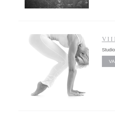
VI
Studio
VA