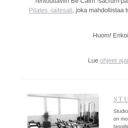
rentouttaviin Be Calm -sacrum-pal
Pilates -laitesali
, joka mahdollistaa t
Huom! Eriko
Lue
ohjeet aj
ST
Studio
on mon
tasoill