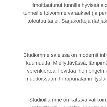
Espoota.
ilmoittautunut tunnille hyvissä aj
tunneille toivomme varaukset (ja per
toteutuu tai ei. Sarjakortteja (lahj
Studiomme saleissa on modernit infra
kuumuutta. Miellyttävässä, lämpimäs
verenkiertoa, lievittää ihon ongelm
muodoissaan. Infrapuna­lämmityslai
Studioillamme on kattava valikoima 