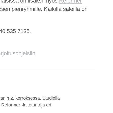
niaisissa on lisäksi myös
Reformer
sen pienryhmille. Kaikilla saleilla on
040 535 7135.
rjoitusohjeisiin
nin 2. kerroksessa. Studiolla
Reformer -laitetunteja eri