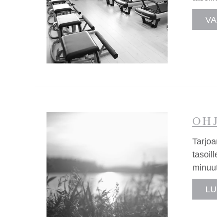
VA
OH
Tarjoa
tasoil
minuut
LU