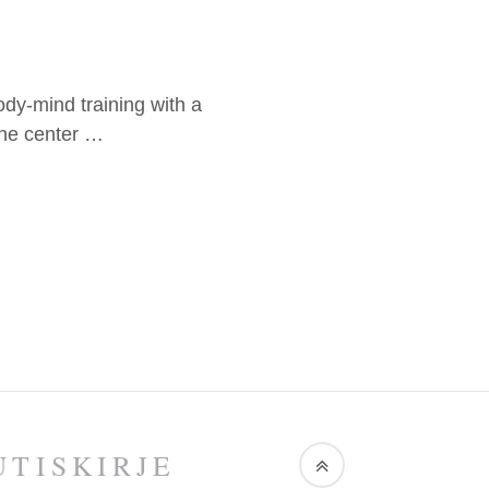
body-mind training with a
the center …
TIS­KIRJE