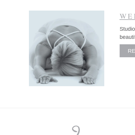
WE
Studio
beauti
R
STUDIO
STUDIO