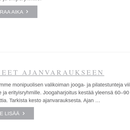
RAA AIKA
JEET AJANVARAUKSEEN
mme monipuolisen valikoiman jooga- ja pilatestunteja vii
le ja erityisryhmille. Joogaharjoitus kestää yleensä 60–90 
tia. Tarkista kesto ajanvarauksesta. Ajan …
E LISÄÄ