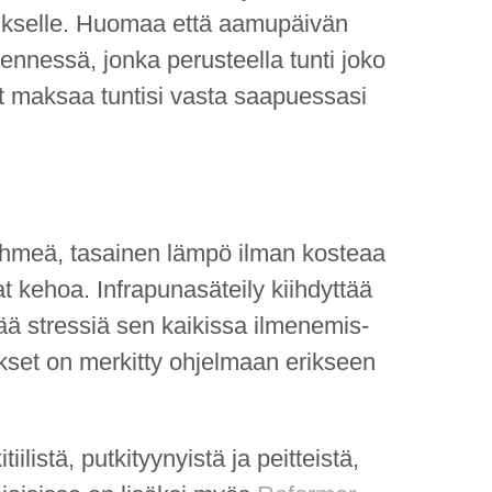
kselle
. Huomaa että
aamupäivän
 mennessä
, jonka perusteella tunti joko
it maksaa tuntisi vasta saapuessasi
 pehmeä, tasainen lämpö ilman kosteaa
t kehoa. Infrapunasäteily kiihdyttää
tää stressiä sen kaikissa ilmenemis­
kset on merkitty ohjelmaan erikseen
listä, putkityynyistä ja peitteistä,