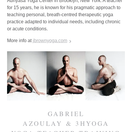
Abhyasa Yoga Center in Brooklyn, New York. A teacher
for 15 years, he is known for his pragmatic approach to
teaching personal, breath-centred therapeutic yoga
practice adapted to individual needs, including chronic
or acute conditions.
More info at
jbrownyoga.com
GABRIEL
AZOULAY
& 3HYOGA