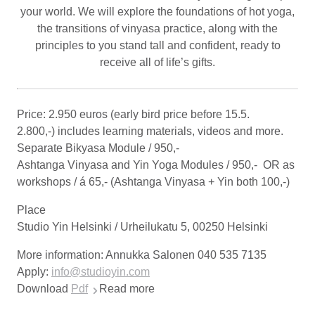
your world. We will explore the foundations of hot yoga,
the transitions of vinyasa practice, along with the
principles to you stand tall and confident, ready to
receive all of life’s gifts.
Price: 2.950 euros
(early bird price before 15.5.
2.800,-) includes learning materials, videos and more.
Separate Bikyasa Module
/
950,-
Ashtanga Vinyasa and Yin Yoga Modules
/
950,-
OR as
workshops / á
65,-
(Ashtanga Vinyasa + Yin both 100,-)
Place
Studio Yin Helsinki / Urheilukatu 5, 00250 Helsinki
More information: Annukka Salonen 040 535 7135
Apply:
info@studioyin.com
Download
Pdf
Read more