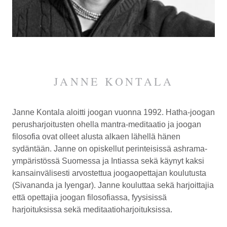
JANNE KONTALA
Janne Kontala aloitti joogan vuonna 1992. Hatha-joogan
perusharjoitusten ohella mantra-meditaatio ja joogan
filosofia ovat olleet alusta alkaen lähellä hänen
sydäntään. Janne on opiskellut perinteisissä ashrama-
ympäristössä Suomessa ja Intiassa sekä käynyt kaksi
kansainvälisesti arvostettua joogaopettajan koulutusta
(Sivananda ja Iyengar). Janne kouluttaa sekä harjoittajia
että opettajia joogan filosofiassa, fyysisissä
harjoituksissa sekä meditaatioharjoituksissa.