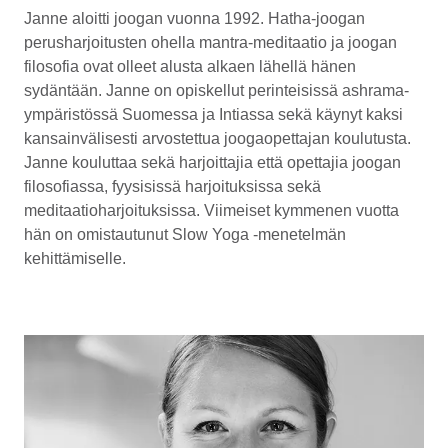
Janne aloitti joogan vuonna 1992. Hatha-joogan
perusharjoitusten ohella mantra-meditaatio ja joogan
filosofia ovat olleet alusta alkaen lähellä hänen
sydäntään. Janne on opiskellut perinteisissä ashrama-
ympäristössä Suomessa ja Intiassa sekä käynyt kaksi
kansain­välisesti arvostettua joogaopettajan koulutusta.
Janne kouluttaa sekä harjoittajia että opettajia joogan
filosofiassa, fyysisissä harjoituksissa sekä
meditaatioharjoituksissa. Viimeiset kymmenen vuotta
hän on omistautunut Slow Yoga
-menetelmän
kehittämiselle.