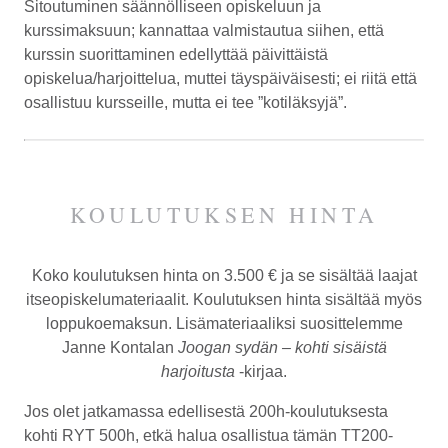
Sitoutuminen säännölliseen opiskeluun ja
kurssimaksuun; kannattaa valmistautua siihen, että
kurssin suorittaminen edellyttää päivittäistä
opiskelua/harjoittelua, muttei täyspäiväisesti; ei riitä että
osallistuu kursseille, mutta ei tee ”kotiläksyjä”.
KOULUTUKSEN HINTA
Koko koulutuksen hinta on
3.500 €
ja se sisältää laajat
itseopiskelumateriaalit. Koulutuksen hinta sisältää myös
loppukoemaksun. Lisämateriaaliksi suosittelemme
Janne Kontalan
Joogan sydän – kohti sisäistä
harjoitusta
-kirjaa.
Jos olet jatkamassa edellisestä 200h-koulutuksesta
kohti RYT 500h, etkä halua osallistua tämän TT200-