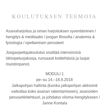
KOULUTUKSEN TEEMOJA
Asanaharjoitus ja oman harjoituksen syventäminen /
hengitys & meditaatio / joogan filosofia / anatomia &
fysiologia / opettamisen perusteet
Joogaopettajakoulutus sisältää intensiivisiä
lähiopetusjaksoja, runsaasti kotitehtäviä ja laajat
muistiinpanot.
MODULI 1
pe–su 14.–16.9.2018
Jalkapohjan hallinta (kuinka jalkapohjan aktivointi
vaikuttaa koko asanan rakentamiseen), asanoiden
perusarkkitehtuuri, ja johdatus viloma-hengitykseen /
Janne Kontala