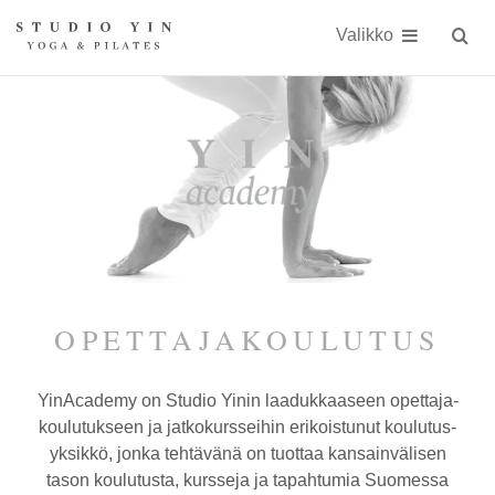
Näytä
Siirry
Studio
Studio
sisällöön
Valikko
Hae
sivust
Yin
Yin
on
kokonaisvaltaiseen
kehonhuoltoon
erikoistunut
jooga-
ja
Pilates-
OPETTAJA­KOULUTUS
studio
YinAcademy on Studio Yinin laadukkaaseen opettaja­
Kauniaisissa
koulutukseen ja jatkokursseihin erikoistunut koulutus­
keskellä
yksikkö, jonka tehtävänä on tuottaa kansainvälisen
tason koulutusta, kursseja ja tapahtumia Suomessa