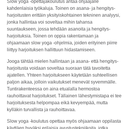
Slow yoga -opettajakoulutus
antaa ohjaajalle
kahdenlaisia työkaluja. Toinen on asana- ja hengitys­
harjoitusten erittäin yksityis­kohtainen tekninen analyysi,
jonka hallintaa voi soveltaa mihin tahansa
suuntaukseen, jossa tehdään asanoita ja hengitys­
harjoituksia. Toinen on oppia rakentamaan ja
ohjaamaan slow yoga -ohjelmia, joiden erityinen piirre
liittyy harjoituksen hallittuun hidastamiseen.
Jooga tähtää mielen hallintaan ja asana- että hengitys­
harjoitusta voidaan soveltaa suoraan tätä tavoitetta
ajatellen. Yhteen harjoitukseen käytetään suhteellisen
paljon aikaa, jolloin vaikutukset menevät syvemmälle.
Tunti­rakenteessa on aina etualalla hermostoa
rauhoittavat harjoitukset. Tällainen lähestymis­tapa ei tee
harjoituksesta helpompaa eikä kevyempää, mutta
kylläkin turvallista ja rauhoittavaa.
Slow yoga -koulutus opettaa myös ohjaamaan oppilasta
käyttäen hyväksi erilaisia avustus­tekniikoita, jotka