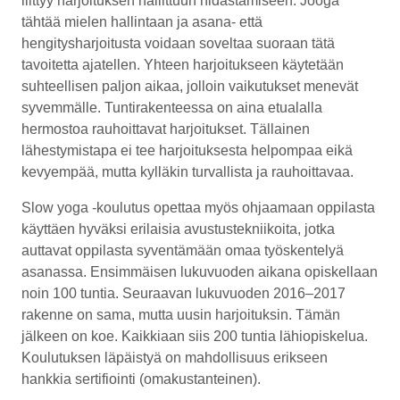
liittyy harjoituksen hallittuun hidastamiseen. Jooga
tähtää mielen hallintaan ja asana- että
hengitysharjoitusta voidaan soveltaa suoraan tätä
tavoitetta ajatellen. Yhteen harjoitukseen käytetään
suhteellisen paljon aikaa, jolloin vaikutukset menevät
syvemmälle. Tuntirakenteessa on aina etualalla
hermostoa rauhoittavat harjoitukset. Tällainen
lähestymistapa ei tee harjoituksesta helpompaa eikä
kevyempää, mutta kylläkin turvallista ja rauhoittavaa.
Slow yoga -koulutus opettaa myös ohjaamaan oppilasta
käyttäen hyväksi erilaisia avustustekniikoita, jotka
auttavat oppilasta syventämään omaa työskentelyä
asanassa. Ensimmäisen lukuvuoden aikana opiskellaan
noin 100 tuntia. Seuraavan lukuvuoden 2016–2017
rakenne on sama, mutta uusin harjoituksin. Tämän
jälkeen on koe. Kaikkiaan siis 200 tuntia lähiopiskelua.
Koulutuksen läpäistyä on mahdollisuus erikseen
hankkia sertifiointi (omakustanteinen).