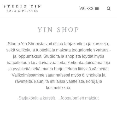
Näytä
Siirry
Studio
Studio
sisällöön
Valikko
Hae
sivust
Yin
Yin
on
YIN SHOP
kokonaisvaltaiseen
kehonhuoltoon
Studio Yin Shopista voit ostaa lahjakortteja ja kursseja,
erikoistunut
sekä valikoituja tuotteita ja maksaa joogalomien varaus -
ja loppumaksut. Studiolta ja shopista löydät myös
jooga-
harjoitteluun tarvittavia vaatteita, korkealaatuisia mattoja
ja
ja pyyhkeitä sekä muuta harjoitteluun liittyviä välineitä.
Valikoimissamme satunnaisesti myös öljyhoitoja ja
Pilates-
ravinteita, kauniita intilaisia vaatteista, koruja ja
studio
kosmetiikkaa.
Kauniaisissa
Sarjakortit ja kurssit
Joogalomien maksut
keskellä