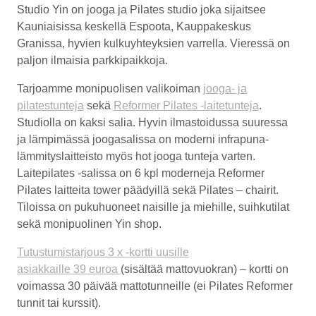
Espoota.
Studio Yin on jooga ja Pilates studio joka sijaitsee
Kauniaisissa keskellä Espoota, Kauppakeskus
Granissa, hyvien kulkuyhteyksien varrella. Vieressä on
paljon ilmaisia parkkipaikkoja.
Tarjoamme monipuolisen valikoiman
jooga- ja
pilatestunteja
sekä
Reformer Pilates -laitetunteja
.
Studiolla on
kaksi salia
. Hyvin ilmastoidussa suuressa
ja lämpimässä joogasalissa on moderni infrapuna-
lämmityslaitteisto myös hot jooga tunteja varten.
Laitepilates -salissa on 6 kpl moderneja Reformer
Pilates laitteita tower päädyillä sekä Pilates – chairit.
Tiloissa on pukuhuoneet naisille ja miehille, suihkutilat
sekä monipuolinen Yin shop.
Tutustumistarjous
3 x -kortti uusille
asiakkaille
39 euroa
(sisältää mattovuokran)
– kortti on
voimassa 30 päivää mattotunneille (ei Pilates Reformer
tunnit tai kurssit).