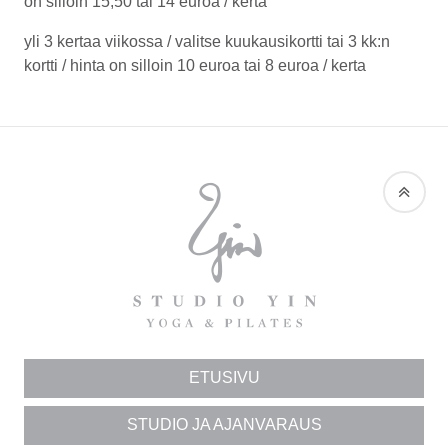
on silloin 15,50 tai 14 euroa / kerta
yli 3 kertaa viikossa / valitse kuukausikortti tai 3 kk:n
kortti / hinta on silloin 10 euroa tai 8 euroa / kerta
STUDIO
STUDIO
YIN
YIN
ON
KOKONAISVALTAISE
KEHONHUOLTOON
ERIKOISTUNUT
ETUSIVU
JOOGA-
STUDIO JA AJAN­VARAUS
JA