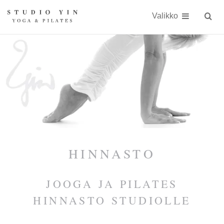
Näytä
Siirry
Studio
Studio
sisällöön
Valikko
Hae
sivust
Yin
Yin
on
kokonaisvaltaiseen
kehonhuoltoon
erikoistunut
jooga-
ja
Pilates-
HINNASTO
studio
JOOGA JA PILATES
Kauniaisissa
HINNASTO STUDIOLLE
keskellä