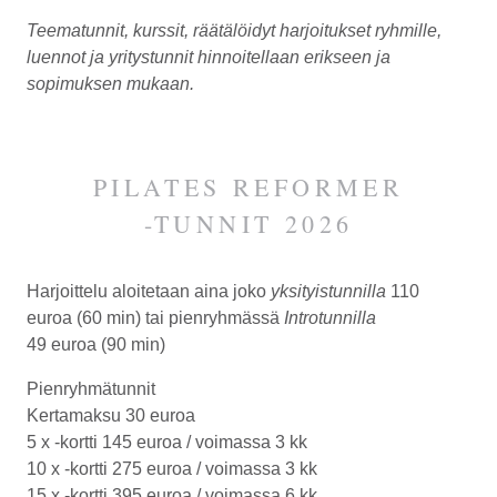
Teematunnit, kurssit, räätälöidyt harjoitukset ryhmille,
luennot ja yritystunnit hinnoitellaan erikseen ja
sopimuksen mukaan.
PILATES REFORMER
-TUNNIT 2026
Harjoittelu aloitetaan aina joko
yksityistunnilla
110
euroa
(60 min) tai pienryhmässä
Introtunnilla
49 euroa
(90 min)
Pienryhmätunnit
Kertamaksu
30 euroa
5 x -kortti
145 euroa /
voimassa 3 kk
10 x -kortti
275 euroa /
voimassa 3 kk
15 x -kortti
395 euroa /
voimassa 6 kk