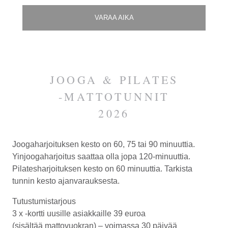
VARAA AIKA
JOOGA & PILATES
-MATTOTUNNIT
2026
Joogaharjoituksen kesto on 60, 75 tai
90 minuuttia
.
Yinjoogaharjoitus saattaa olla jopa 120-minuuttia.
Pilatesharjoituksen kesto on 60 minuuttia. Tarkista
tunnin kesto ajanvarauksesta.
Tutustumistarjous
3 x -kortti uusille asiakkaille
39 euroa
(sisältää mattovuokran)
– voimassa 30 päivää