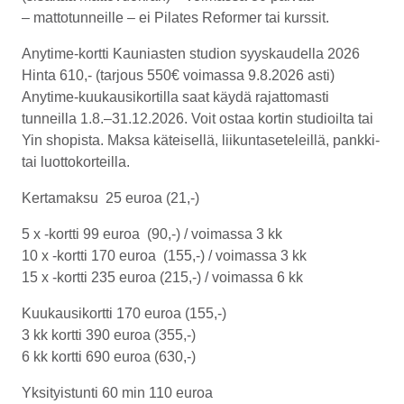
– mattotunneille – ei Pilates Reformer tai kurssit.
Anytime-kortti Kauniasten studion syyskaudella 2026
Hinta 610,- (tarjous 550€ voimassa 9.8.2026 asti)
Anytime-kuukausikortilla saat käydä rajattomasti
tunneilla
1.8.–31.12.2026
. Voit ostaa kortin studioilta tai
Yin shopista. Maksa käteisellä, liikunta­seteleillä, pankki-
tai luottokorteilla.
Kertamaksu 25
euroa (21,-)
5 x -kortti
99 euroa (90,-) /
voimassa 3 kk
10 x -kortti
170 euroa (155,-) /
voimassa 3 kk
15 x -kortti
235 euroa (215,-) /
voimassa 6 kk
Kuukausikortti
170 euroa (155,-)
3 kk kortti
390 euroa (355,-)
6 kk kortti
690 euroa (630,-)
Yksityistunti 60 min
110 euroa