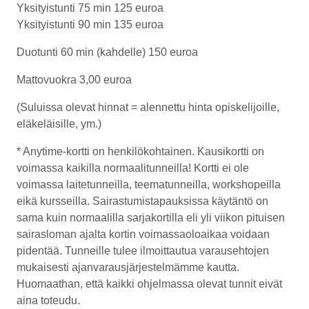
Yksityistunti 75 min
125 euroa
Yksityistunti 90 min
135 euroa
Duotunti 60 min
(kahdelle) 150 euroa
Mattovuokra
3,00 euroa
(Suluissa olevat hinnat = alennettu hinta opiskelijoille,
eläkeläisille, ym.)
* Anytime-kortti on henkilökohtainen. Kausikortti on
voimassa kaikilla normaalitunneilla! Kortti ei ole
voimassa laitetunneilla, teematunneilla, workshopeilla
eikä kursseilla. Sairastumistapauksissa käytäntö on
sama kuin normaalilla sarjakortilla eli yli viikon pituisen
sairasloman ajalta kortin voimassaoloaikaa voidaan
pidentää. Tunneille tulee ilmoittautua varausehtojen
mukaisesti ajanvaraus­järjestelmämme kautta.
Huomaathan, että kaikki ohjelmassa olevat tunnit eivät
aina toteudu.