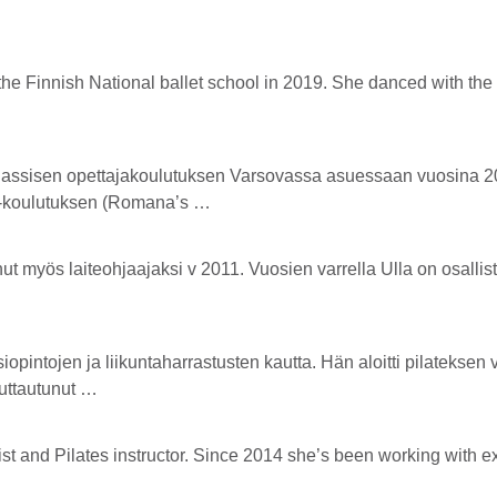
the Finnish National ballet school in 2019. She danced with the
itti klassisen opettajakoulutuksen Varsovassa asuessaan vuosin
s -koulutuksen (Romana’s …
ut myös laiteohjaajaksi v 2011. Vuosien varrella Ulla on osallist
­opintojen ja liikunta­harrastusten kautta. Hän aloitti pilatekse
luttautunut …
 and Pilates instructor. Since 2014 she’s been working with exer