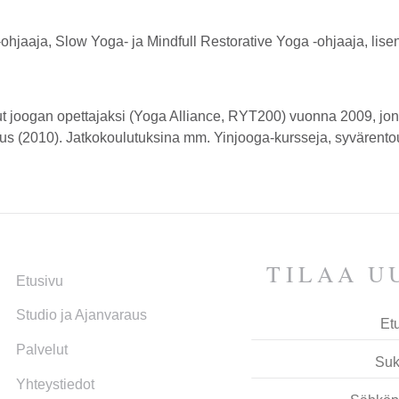
s-ohjaaja, Slow Yoga- ja Mindfull Restorative Yoga -ohjaaja, lis
t joogan opettajaksi (Yoga Alliance, RYT200) vuonna 2009, jo
s (2010). Jatkokoulutuksina mm. Yinjooga-kursseja, syvärentout
TILAA UU
Etusivu
Studio ja Ajan­varaus
Palvelut
Yhteys­tiedot