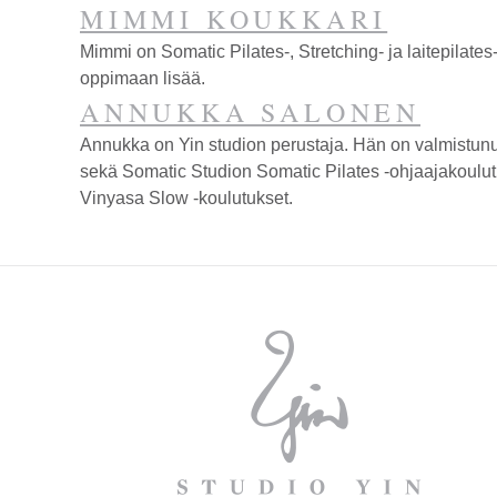
MIMMI KOUKKARI
Mimmi on Somatic Pilates-, Stretching- ja laitepilate
oppimaan lisää.
ANNUKKA SALONEN
Annukka on Yin studion perustaja. Hän on valmistunu
sekä Somatic Studion Somatic Pilates -ohjaajakoulutu
Vinyasa Slow -koulutukset.
STUDIO
STUDIO
YIN
YIN
ON