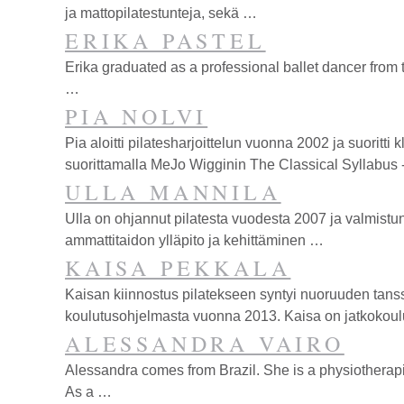
Espoota.
ja mattopilatestunteja, sekä …
ERIKA PASTEL
Erika graduated as a professional ballet dancer from 
…
PIA NOLVI
Pia aloitti pilatesharjoittelun vuonna 2002 ja suor
suorittamalla MeJo Wigginin The Classical Syllabu
ULLA MANNILA
Ulla on ohjannut pilatesta vuodesta 2007 ja valmistun
ammattitaidon ylläpito ja kehittäminen …
KAISA PEKKALA
Kaisan kiinnostus pilatekseen syntyi nuoruuden tanssi
koulutus­ohjelmasta vuonna 2013. Kaisa on jatko­kou
ALESSANDRA VAIRO
Alessandra comes from Brazil. She is a physiotherapist
As a …