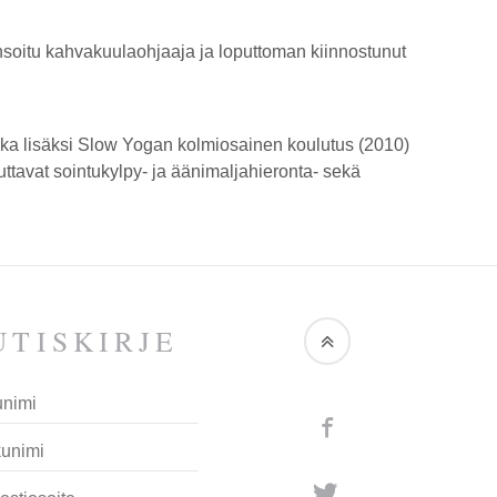
ensoitu kahvakuulaohjaaja ja loputtoman kiinnostunut
nka lisäksi Slow Yogan kolmiosainen koulutus (2010)
tavat sointukylpy- ja äänimaljahieronta- sekä
TIS­KIRJE
Facebook
Twitter