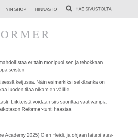
HAE
SIVUSTOLTA
YIN SHOP
HINNASTO
FORMER
mahdollistaa erittäin monipuolisen ja tehokkaan
jopa seisten.
ttisessä ketjussa. Näin esimerkiksi selkäranka on
aa luoden tilaa nikamien välille.
sti. Liikkeistä voidaan siis suorittaa vaativampia
 Jatkotason Reformer-tunti haastaa
e Academy 2025) Olen Heidi, ja ohjaan laitepilates-