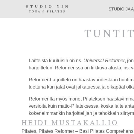
Siirry
Studio
Studio
sisällöön
STUDIO JA 
Yin
Yin
on
TUNTI
kokonaisvaltaiseen
kehonhuoltoon
erikoistunut
Laitteista kuuluisin on ns.
Universal Reformer
, jo
jooga-
harjoittelun. Reformerissa on liikkuva alusta, ns. v
ja
Reformer-harjoittelu on haastavuudestaan huolimatt
tuettuna kun jalat ovat jalkatuessa ja olkapäät ol
Pilates-
Reformerilla myös monet Pilateksen haastavimmat ma
studio
versioita kuin matto-Pilateksessa, koska laite ant
Kauniaisissa
kokeneimmankin harjoittelijan ja tehokkain siirtym
HEIDI MUSTAKALLIO
keskellä
Pilates, Pilates Reformer – Basi Pilates Comprehens