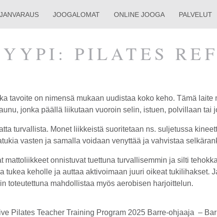
AJAN­VARAUS
JOOGALOMAT
ONLINE JOOGA
PALVELUT
TYYPI:
PILATES RE
nka tavoite on nimensä mukaan uudistaa koko keho. Tämä laite 
aunu, jonka päällä liikutaan vuoroin selin, istuen, polvillaan tai 
a turvallista. Monet liikkeistä suoritetaan ns. suljetussa kinee
katukia vasten ja samalla voidaan venyttää ja vahvistaa selkärank
ttoliikkeet onnistuvat tuettuna turvallisemmin ja silti tehokkaa
aa tukea keholle ja auttaa aktivoimaan juuri oikeat tukilihakset.
in toteutettuna mahdollistaa myös aerobisen harjoittelun.
ive Pilates Teacher Training Program 2025 Barre-ohjaaja – Barr