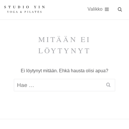
Näytä
Siirry
Studio
Studio
sisällöön
Valikko
Hae
sivust
Yin
Yin
on
kokonaisvaltaiseen
MITÄÄN EI
kehonhuoltoon
LÖYTYNYT
erikoistunut
jooga-
Ei löytynyt mitään. Ehkä hausta olisi apua?
ja
Pilates-
studio
Kauniaisissa
keskellä