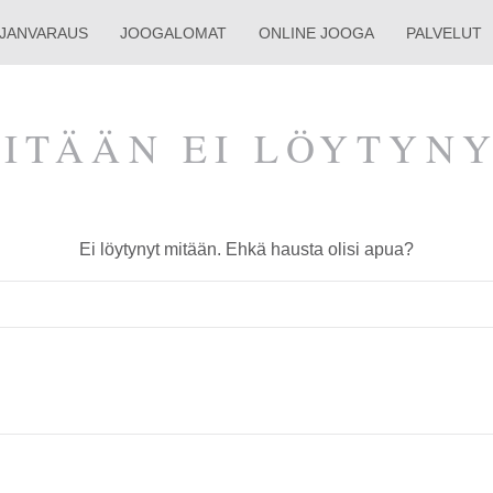
AJAN­VARAUS
JOOGALOMAT
ONLINE JOOGA
PALVELUT
ITÄÄN EI LÖYTYN
Ei löytynyt mitään. Ehkä hausta olisi apua?