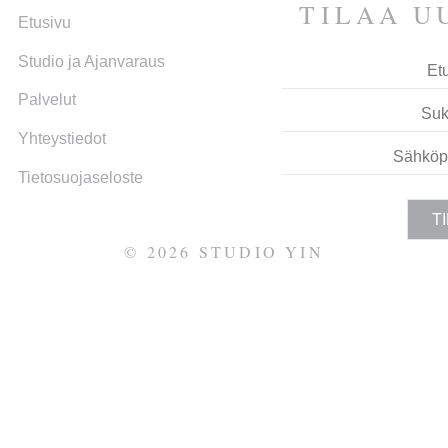
TILAA UU
Etusivu
Studio ja Ajan­varaus
Palvelut
Yhteys­tiedot
LTAISEEN
Tietosuojaseloste
TOON
©
2026
STUDIO YIN
UT