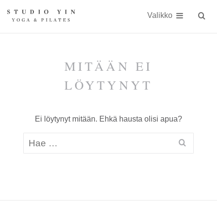
Näytä
Siirry
Studio
Studio
sisällöön
Valikko
Hae
sivust
Yin
Yin
on
kokonaisvaltaiseen
MITÄÄN EI
kehonhuoltoon
LÖYTYNYT
erikoistunut
jooga-
Ei löytynyt mitään. Ehkä hausta olisi apua?
ja
Pilates-
studio
Kauniaisissa
keskellä