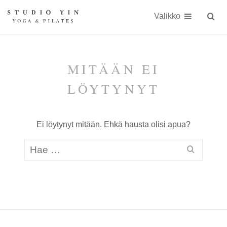
Näytä
Siirry
Studio
Studio
sisällöön
Valikko
Hae
sivust
Yin
Yin
on
kokonaisvaltaiseen
MITÄÄN EI
kehonhuoltoon
LÖYTYNYT
erikoistunut
jooga-
Ei löytynyt mitään. Ehkä hausta olisi apua?
ja
Pilates-
studio
Kauniaisissa
keskellä