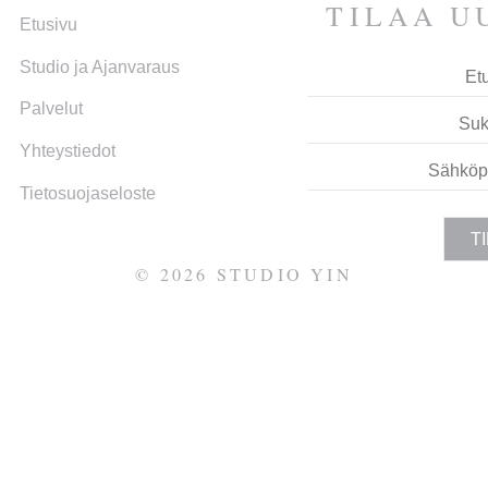
TILAA UU
Etusivu
Studio ja Ajan­varaus
Palvelut
Yhteys­tiedot
LTAISEEN
Tietosuojaseloste
TOON
©
2026
STUDIO YIN
UT