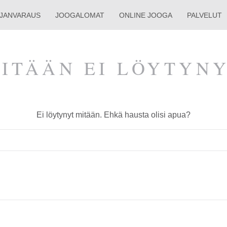
AJAN­VARAUS
JOOGALOMAT
ONLINE JOOGA
PALVELUT
ITÄÄN EI LÖYTYN
Ei löytynyt mitään. Ehkä hausta olisi apua?