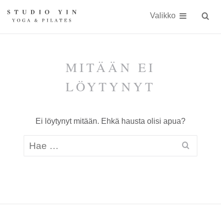
Näytä
Siirry
Studio
Studio
sisällöön
Valikko
Hae
sivust
Yin
Yin
on
kokonaisvaltaiseen
MITÄÄN EI
kehonhuoltoon
LÖYTYNYT
erikoistunut
jooga-
Ei löytynyt mitään. Ehkä hausta olisi apua?
ja
Pilates-
studio
Kauniaisissa
keskellä