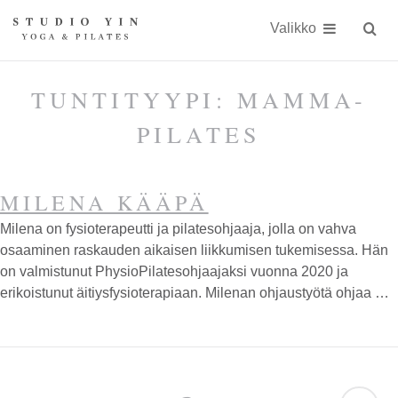
Näytä
Siirry
Studio
Studio
sisällöön
Valikko
Hae
sivust
Yin
Yin
on
TUNTITYYPI:
MAMMA-
kokonaisvaltaiseen
PILATES
kehonhuoltoon
erikoistunut
MILENA KÄÄPÄ
jooga-
Milena on fysioterapeutti ja pilatesohjaaja, jolla on vahva
ja
osaaminen raskauden aikaisen liikkumisen tukemisessa. Hän
Pilates-
on valmistunut PhysioPilatesohjaajaksi vuonna 2020 ja
erikoistunut äitiysfysioterapiaan. Milenan ohjaustyötä ohjaa …
studio
Kauniaisissa
keskellä