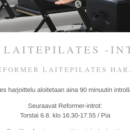
LAITEPILATES -I
EFORMER LAITEPILATES HAR
s harjoittelu aloitetaan aina 90 minuutin introlla
Seuraavat Reformer-introt:
Torstai 6.8. klo 16.30-17.55 / Pia