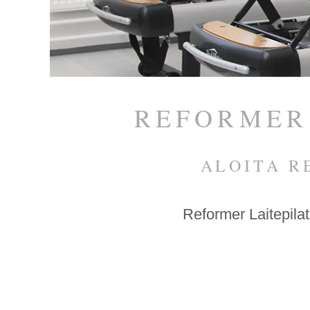
Espoota.
REFORMER 
ALOITA R
Reformer Laitepilate