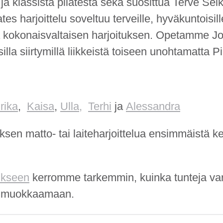
a klassista pilatesta sekä suosittua Terve Sel
es harjoittelu soveltuu terveille, hyväkuntoisille 
a kokonaisvaltaisen harjoituksen. Opetamme Jo
illa siirtymillä liikkeistä toiseen unohtamatta P
rika
,
Kaisa
,
Ulla,
Terhi
ja
Alessandra
ksen matto- tai laiteharjoittelua ensimmäistä ker
ukseen
kerromme tarkemmin, kuinka tunteja var
ee muokkaamaan.