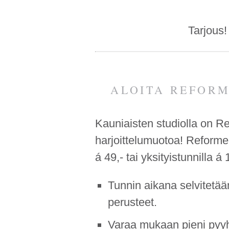
Tarjous
ALOITA REFORM
Kauniaisten studiolla on Ref
harjoittelumuotoa! Reformer 
á 49,- tai yksityistunnilla á 
Tunnin aikana selvitetään
perusteet.
Varaa mukaan pieni pyyh