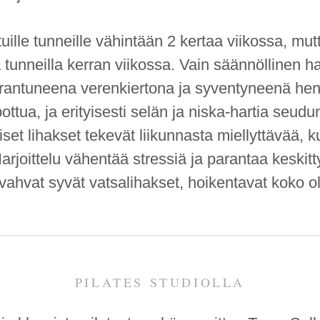
uille tunneille vähintään 2 kertaa viikossa, mut
unneilla kerran viikossa. Vain säännöllinen harj
rantuneena verenkiertona ja syventyneenä hen
ottua, ja erityisesti selän ja niska-hartia seudun
iset lihakset tekevät liikunnasta miellyttävää, k
Harjoittelu vähentää stressiä ja parantaa keskit
ti vahvat syvät vatsalihakset, hoikentavat koko 
PILATES STUDIOLLA