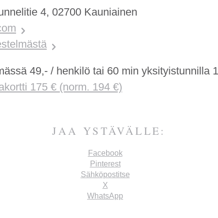
Tunnelitie 4, 02700 Kauniainen
.com
estelmästä
mässä 49,- / henkilö tai 60 min yksityistunnilla 1
jakortti 175 € (norm. 194 €)
JAA YSTÄVÄLLE:
Facebook
Pinterest
Sähköpostitse
X
WhatsApp