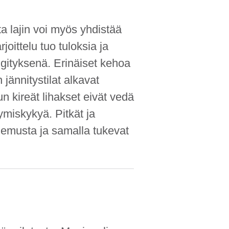
ta lajin voi myös yhdistää
oittelu tuo tuloksia ja
gityksenä. Erinäiset kehoa
 jännitystilat alkavat
un kireät lihakset eivät vedä
tymiskykyä. Pitkät ja
olemusta ja samalla tukevat