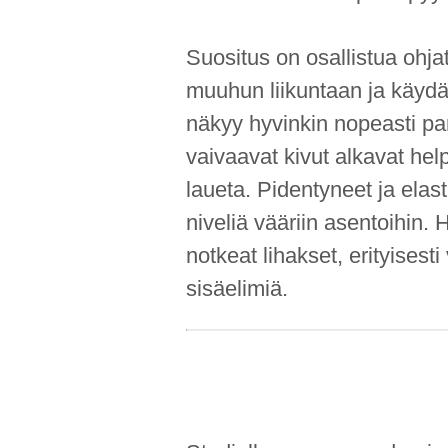
Suositus on osallistua ohjat
muuhun liikuntaan ja käydä t
näkyy hyvinkin nopeasti pa
vaivaavat kivut alkavat help
laueta. Pidentyneet ja elast
niveliä vääriin asentoihin. 
notkeat lihakset, erityises
sisäelimiä.