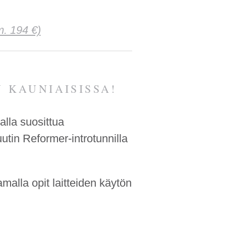
m. 194 €)
 KAUNIAISISSA!
alla suosittua
uutin Reformer-introtunnilla
amalla opit laitteiden käytön