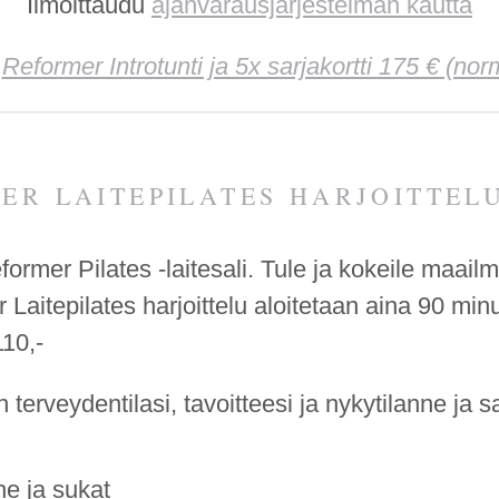
Ilmoittaudu
ajanvarausjärjestelmän kautta
!
Reformer Introtunti ja 5x sarjakortti 175 € (nor
ER LAITEPILATES HARJOITTELU
ormer Pilates -laitesali. Tule ja kokeile maailm
Laitepilates harjoittelu aloitetaan aina 90 min
110,-
 terveydentilasi, tavoitteesi ja nykytilanne ja s
e ja sukat