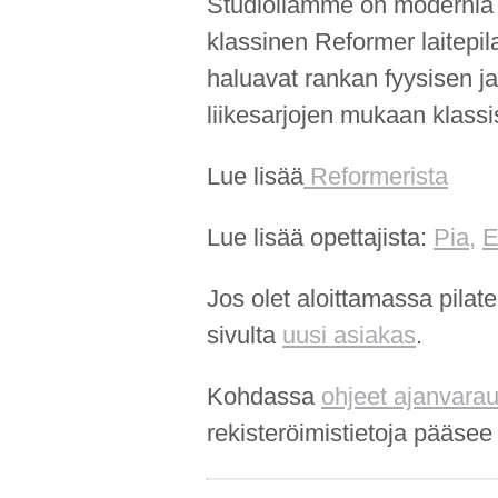
Studiollamme on modernia j
klassinen Reformer laitepilat
haluavat rankan fyysisen j
liikesarjojen mukaan klassis
Lue lisää
Reformerista
Lue lisää opettajista:
Pia,
E
Jos olet aloittamassa pilate
sivulta
uusi asiakas
.
Kohdassa
ohjeet ajanvara
rekisteröimistietoja pääs