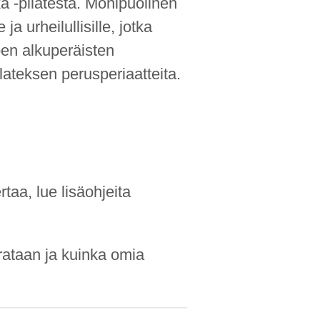
kä
-pilatesta
. Monipuolinen
ja urheilullisille, jotka
en alkuperäisten
ilateksen perusperiaatteita.
taa, lue lisäohjeita
ataan ja kuinka omia