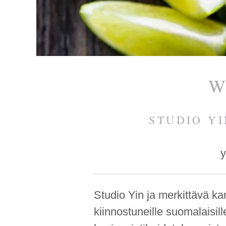
Espoota.
W
STUDIO Y
y
Studio Yin ja merkittävä kan
kiinnostuneille suomalaisill