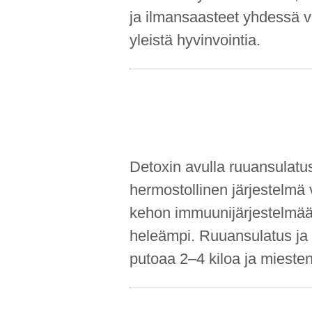
ja ilmansaasteet yhdessä v
yleistä hyvinvointia.
Detoxin avulla ruuansulatus
hermostollinen järjestelmä 
kehon immuunijärjestelmää.
heleämpi. Ruuan­sulatus ja 
putoaa 2–4 kiloa ja miesten 