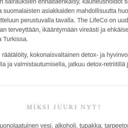
sten sairauksien ennaltaehkäisy, kauneushoidot 
aa suomalaisten asiakkaiden mahdollisuutta huo
tteluun perustuvalla tavalla. The LifeCo on uude
aan terveyttään, ikääntymään vireästi ja ehkäi
a Turkissa.
räätälöity, kokonais­valtainen detox- ja hyvinvo
la ja valmistautumisella, jatkuu detox-retriitill
MIKSI JUURI NYT?
onolaatuinen vesi, alkoholi, tupakka, tarpeeton