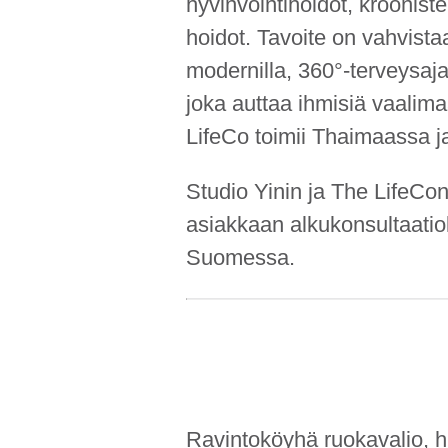
hyvinvointi­hoidot, krooni
hoidot. Tavoite on vahvist
modernilla, 360°-terveysaja
joka auttaa ihmisiä vaalim
LifeCo toimii Thaimaassa j
Studio Yinin ja The LifeCon 
asiakkaan alku­konsultaatiol
Suomessa.
Ravintoköyhä ruokavalio, hu