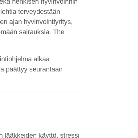
sekä henkisen hyvinvoinnin
lehtia terveydestään
n ajan hyvinvointi­yritys,
semään sairauksia. The
inti­ohjelma alkaa
ä ja päättyy seurantaan
 lääkkeiden käyttö, stressi