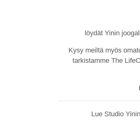
löydät Yinin jooga
Kysy meiltä myös omatoi
tarkistamme The LifeC
Lue Studio Yin