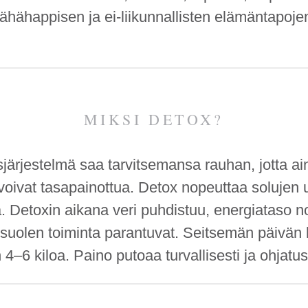
ähähappisen ja ei-liikunnallisten elämäntapoj
MIKSI DETOX?
järjestelmä saa tarvitsemansa rauhan, jotta ai
voivat tasapainottua. Detox nopeuttaa solujen 
 Detoxin aikana veri puhdistuu, energiataso no
suolen toiminta parantuvat. Seitsemän päivän k
4–6 kiloa. Paino putoaa turvallisesti ja ohjatust