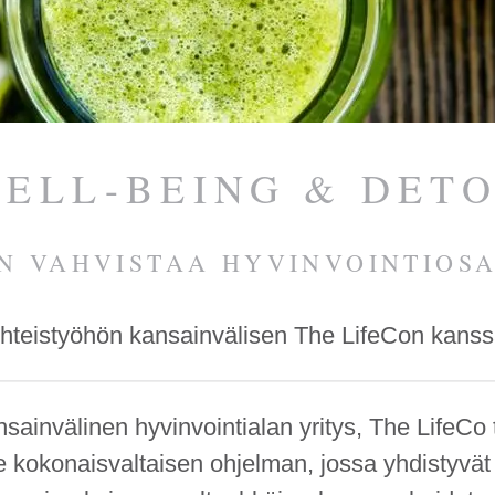
ELL-BEING & DET
IN VAHVISTAA HYVINVOINTIOS
hteistyöhön kansainvälisen The LifeCon kans
sainvälinen hyvinvointi­alan yritys, The LifeCo 
e kokonais­valtaisen ohjelman, jossa yhdistyvät 