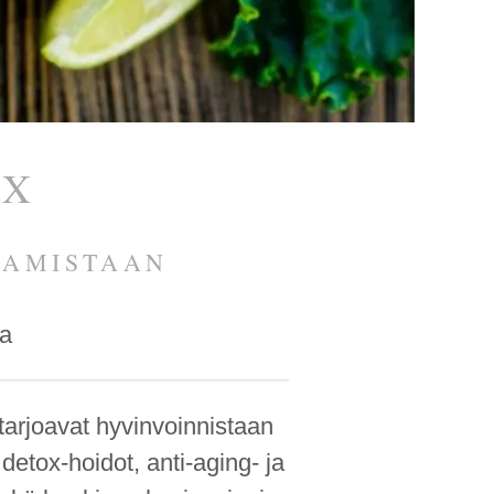
OX
AAMISTAAN
sa
tarjoavat hyvin­voinnistaan
detox-hoidot, anti-aging- ja