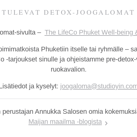
TULEVAT DETOX-JOOGALOMAT
lomat-sivulta –
The LifeCo Phuket Well-being 
mimatkoista Phuketiin itselle tai ryhmälle – s
o -tarjoukset sinulle ja ohjeistamme pre-detox
ruokavalion.
Lisätiedot ja kyselyt:
joogaloma@studioyin.co
in perustajan Annukka Salosen omia kokemuksi
Maijan maailma -blogista