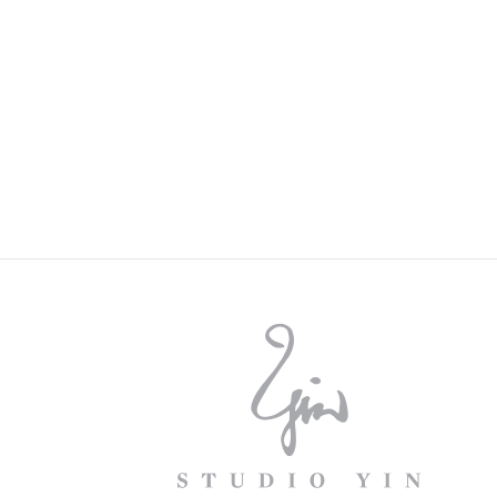
STUDIO
STUDIO
YIN
YIN
ON