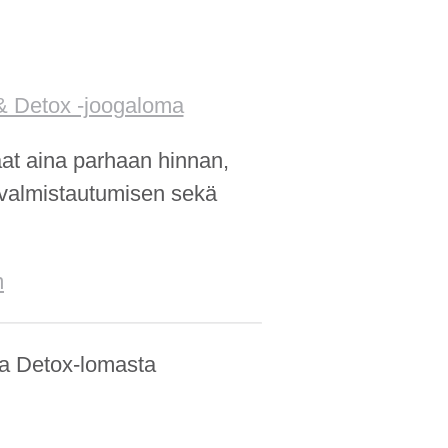
& Detox -joogaloma
aat aina parhaan hinnan,
-valmistautumisen sekä
m
a Detox-lomasta