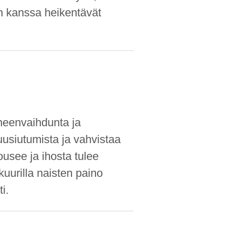
en kanssa heikentävät
neen­vaihdunta ja
uusiutumista ja vahvistaa
usee ja ihosta tulee
uurilla naisten paino
i.