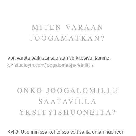
MITEN VARAAN
JOOGAMATKAN?
Voit varata paikkasi suoraan verkkosivuiltamme:
👉
studioyin.com/joogalomat-ja-retriitit
ONKO JOOGALOMILLE
SAATAVILLA
YKSITYISHUONEITA?
Kyllä! Useimmissa kohteissa voit valita oman huoneen