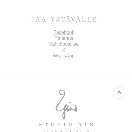
JAA YSTÄVÄLLE:
Facebook
Pinterest
Sähköpostitse
X
WhatsApp
STUDIO
STUDIO
YIN
YIN
ON
KOKONAISVALTAISE