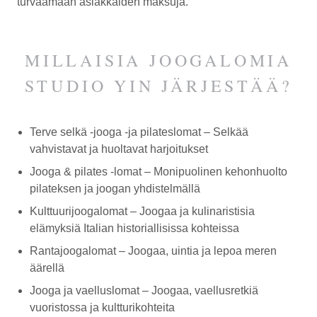
turvaamaan asiakkaiden maksuja.
MILLAISIA JOOGALOMIA
STUDIO YIN JÄRJESTÄÄ?
Terve selkä -jooga -ja pilateslomat – Selkää
vahvistavat ja huoltavat harjoitukset
Jooga & pilates -lomat – Monipuolinen kehonhuolto
pilateksen ja joogan yhdistelmällä
Kulttuurijoogalomat – Joogaa ja kulinaristisia
elämyksiä Italian historiallisissa kohteissa
Rantajoogalomat – Joogaa, uintia ja lepoa meren
äärellä
Jooga ja vaelluslomat – Joogaa, vaellusretkiä
vuoristossa ja kultturikohteita