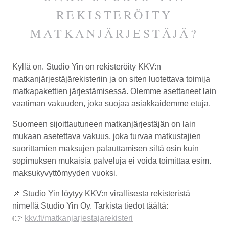
REKISTERÖITY
MATKANJÄRJESTÄJÄ?
Kyllä on. Studio Yin on rekisteröity KKV:n
matkanjärjestäjärekisteriin ja on siten luotettava toimija
matkapakettien järjestämisessä. Olemme asettaneet lain
vaatiman vakuuden, joka suojaa asiakkaidemme etuja.
Suomeen sijoittautuneen matkanjärjestäjän on lain
mukaan asetettava vakuus, joka turvaa matkustajien
suorittamien maksujen palauttamisen siltä osin kuin
sopimuksen mukaisia palveluja ei voida toimittaa esim.
maksukyvyttömyyden vuoksi.
📌 Studio Yin löytyy KKV:n virallisesta rekisteristä
nimellä Studio Yin Oy. Tarkista tiedot täältä:
👉
kkv.fi/matkanjarjestajarekisteri