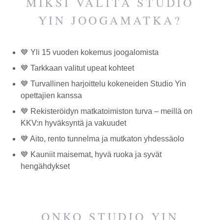
MIKSI VALITA STUDIO
YIN JOOGAMATKA?
💙 Yli 15 vuoden kokemus joogalomista
💙 Tarkkaan valitut upeat kohteet
💙 Turvallinen harjoittelu kokeneiden Studio Yin
opettajien kanssa
💙 Rekisteröidyn matkatoimiston turva – meillä on
KKV:n hyväksyntä ja vakuudet
💙 Aito, rento tunnelma ja mutkaton yhdessäolo
💙 Kauniit maisemat, hyvä ruoka ja syvät
hengähdykset
ONKO STUDIO YIN