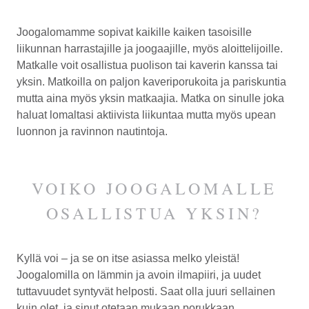
Joogalomamme sopivat kaikille kaiken tasoisille
liikunnan harrastajille ja joogaajille, myös aloittelijoille.
Matkalle voit osallistua puolison tai kaverin kanssa tai
yksin. Matkoilla on paljon kaveriporukoita ja pariskuntia
mutta aina myös yksin matkaajia. Matka on sinulle joka
haluat lomaltasi aktiivista liikuntaa mutta myös upean
luonnon ja ravinnon nautintoja.
VOIKO JOOGALOMALLE
OSALLISTUA YKSIN?
Kyllä voi – ja se on itse asiassa melko yleistä!
Joogalomilla on lämmin ja avoin ilmapiiri, ja uudet
tuttavuudet syntyvät helposti. Saat olla juuri sellainen
kuin olet, ja sinut otetaan mukaan porukkaan