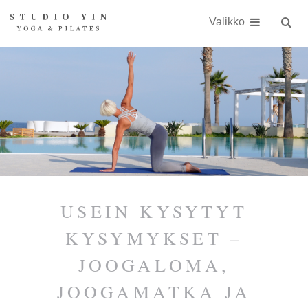
Näytä
Siirry
Studio
Studio
sisällöön
Valikko
Hae
sivust
Yin
Yin
on
kokonaisvaltaiseen
kehonhuoltoon
erikoistunut
jooga-
ja
Pilates-
USEIN KYSYTYT
studio
KYSYMYKSET –
Kauniaisissa
JOOGALOMA,
keskellä
JOOGAMATKA JA