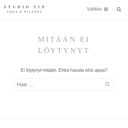
Näytä
Siirry
Studio
Studio
sisällöön
Valikko
Hae
sivust
Yin
Yin
on
kokonaisvaltaiseen
MITÄÄN EI
kehonhuoltoon
LÖYTYNYT
erikoistunut
jooga-
Ei löytynyt mitään. Ehkä hausta olisi apua?
ja
Pilates-
studio
Kauniaisissa
keskellä