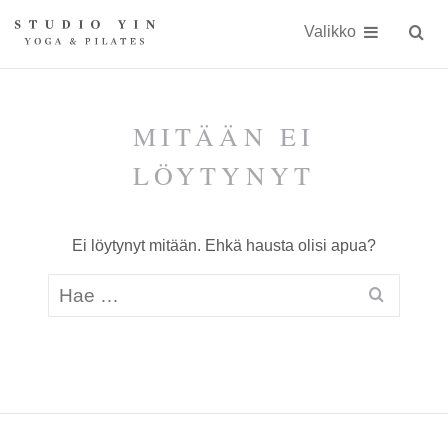
Näytä
Siirry
Studio
Studio
sisällöön
Valikko
Hae
sivust
Yin
Yin
on
kokonaisvaltaiseen
MITÄÄN EI
kehonhuoltoon
LÖYTYNYT
erikoistunut
jooga-
Ei löytynyt mitään. Ehkä hausta olisi apua?
ja
Pilates-
studio
Kauniaisissa
keskellä