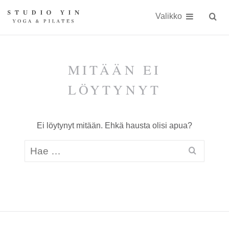
Näytä
Siirry
Studio
Studio
sisällöön
Valikko
Hae
sivust
Yin
Yin
on
kokonaisvaltaiseen
MITÄÄN EI
kehonhuoltoon
LÖYTYNYT
erikoistunut
jooga-
Ei löytynyt mitään. Ehkä hausta olisi apua?
ja
Pilates-
studio
Kauniaisissa
keskellä