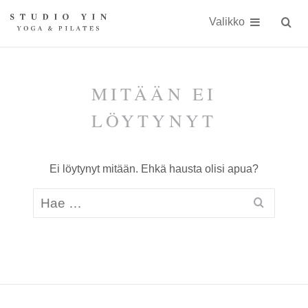
Näytä
Siirry
Studio
Studio
sisällöön
Valikko
Hae
sivust
Yin
Yin
on
kokonaisvaltaiseen
MITÄÄN EI
kehonhuoltoon
LÖYTYNYT
erikoistunut
jooga-
Ei löytynyt mitään. Ehkä hausta olisi apua?
ja
Pilates-
studio
Kauniaisissa
keskellä