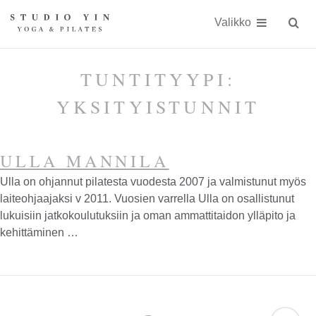
Näytä
Siirry
Studio
Studio
sisällöön
Valikko
Hae
sivust
Yin
Yin
on
TUNTITYYPI:
kokonaisvaltaiseen
YKSITYISTUNNIT
kehonhuoltoon
erikoistunut
ULLA MANNILA
jooga-
Ulla on ohjannut pilatesta vuodesta 2007 ja valmistunut myös
ja
laiteohjaajaksi v 2011. Vuosien varrella Ulla on osallistunut
Pilates-
lukuisiin jatkokoulutuksiin ja oman ammattitaidon ylläpito ja
kehittäminen …
studio
Kauniaisissa
keskellä