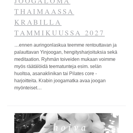
JOOGALOMA
THAIMAASSA
KRABILLA
TAMMIKUUSSA 2027
…ennen auringonlaskua teemme rentouttavan ja
palauttavan
Yinjooga
n, hengitysharjoituksia sekä
meditaation. Ryhmän toiveiden mukaan voimme
myös räätälöidä teematunteja esim. selän
huoltoa, asanaklinikan tai Pilates core -
harjoitteita. Krabin joogamatka avaa joogan
myönteiset…