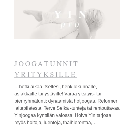
JOOGATUNNIT
YRITYKSILLE
…hetki aikaa itsellesi, henkilökunnalle,
asiakkaille tai ystäville! Varaa yksityis- tai
pienryhmätunti: dynaamista hotjoogaa, Reformer
laitepilatesta, Terve Selkä -tunteja tai rentouttavaa
Yinjooga
a kynttilän valossa. Hoiva Yin tarjoaa
myös hoitoja, luentoja, thaihierontaa,…