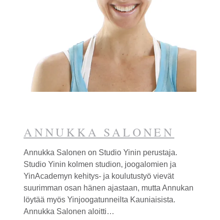
Espoota.
ANNUKKA SALONEN
Annukka Salonen on Studio Yinin perustaja.
Studio Yinin kolmen studion, joogalomien ja
YinAcademyn kehitys- ja koulutustyö vievät
suurimman osan hänen ajastaan, mutta Annukan
löytää myös
Yinjooga
tunneilta Kauniaisista.
Annukka Salonen aloitti…