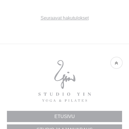
Hakutulosnavigaatio
Seuraavat hakutulokset
STUDIO
STUDIO
YIN
YIN
ON
KOKONAISVALTAISE
KEHONHUOLTOON
ERIKOISTUNUT
ETUSIVU
JOOGA-