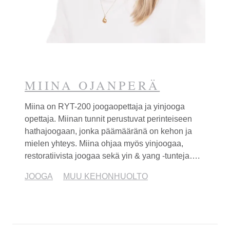
MIINA OJANPERÄ
Miina on RYT-200 joogaopettaja ja
yinjooga
opettaja. Miinan tunnit perustuvat perinteiseen
hathajoogaan, jonka päämääränä on kehon ja
mielen yhteys. Miina ohjaa myös
yinjooga
a,
restoratiivista joogaa sekä yin & yang -tunteja….
JOOGA
MUU KEHON­HUOLTO