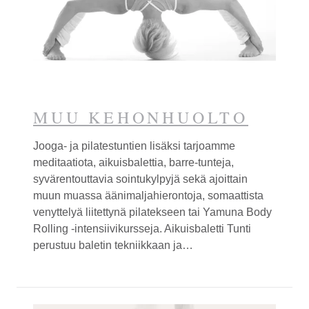
MUU KEHON­HUOLTO
Jooga- ja pilatestuntien lisäksi tarjoamme
meditaatiota, aikuisbalettia, barre-tunteja,
syvärentouttavia sointukylpyjä sekä ajoittain
muun muassa äänimaljahierontoja, somaattista
venyttelyä liitettynä pilatekseen tai Yamuna Body
Rolling -intensiivikursseja. Aikuisbaletti Tunti
perustuu baletin tekniikkaan ja…